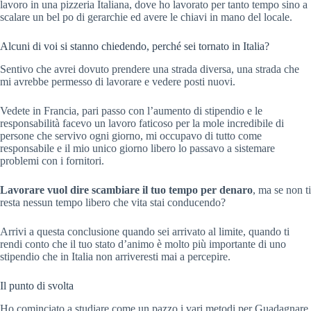
lavoro in una pizzeria Italiana, dove ho lavorato per tanto tempo sino a
scalare un bel po di gerarchie ed avere le chiavi in mano del locale.
Alcuni di voi si stanno chiedendo, perché sei tornato in Italia?
Sentivo che avrei dovuto prendere una strada diversa, una strada che
mi avrebbe permesso di lavorare e vedere posti nuovi.
Vedete in Francia, pari passo con l’aumento di stipendio e le
responsabilità facevo un lavoro faticoso per la mole incredibile di
persone che servivo ogni giorno, mi occupavo di tutto come
responsabile e il mio unico giorno libero lo passavo a sistemare
problemi con i fornitori.
Lavorare
vuol dire scambiare il tuo tempo
per denaro
, ma se non ti
resta nessun tempo libero che vita stai conducendo?
Arrivi a questa conclusione quando sei arrivato al limite, quando ti
rendi conto che il tuo stato d’animo è molto più importante di uno
stipendio che in Italia non arriveresti mai a percepire.
Il punto di svolta
Ho cominciato a studiare come un pazzo i vari metodi per Guadagnare