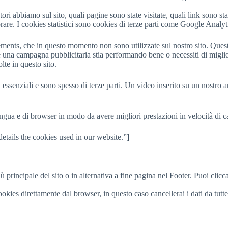
tori abbiamo sul sito, quali pagine sono state visitate, quali link sono st
are. I cookies statistici sono cookies di terze parti come Google Analyt
ents, che in questo momento non sono utilizzate sul nostro sito. Questi 
se una campagna pubblicitaria stia performando bene o necessiti di miglio
lte in questo sito.
essenziali e sono spesso di terze parti. Un video inserito su un nostro a
ngua e di browser in modo da avere migliori prestazioni in velocità di ca
tails the cookies used in our website.”]
principale del sito o in alternativa a fine pagina nel Footer. Puoi clicc
ookies direttamente dal browser, in questo caso cancellerai i dati da tutt