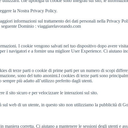
tilizzarli. che tipologia di cookie sono integrati sul sito, le informazio
eggere la Nostra Privacy Policy.
aggiori informazioni sul trattamento dei dati personali nella Privacy Pol
 al seguente Dominio : viaggiarelavorando.com
ormazioni. I cookie vengono salvati nel tuo dispositivo dopo avere visit
ro per i navigatori e a fornire una migliore User Experience. Ci aiutano in
ies di terze parti o cookie di prime parti per un numero di scopi differen
azione, sono del tutto anonimi.I cookies di terze parti sono principalme
o sempre più adatto all’utilizzo preferito dagli utenti.
il sito sicuro e per velocizzare le interazioni sul sito.
ità sul web di un utente, in questo sito non utilizziamo la pubblicità di G
e in maniera corretta. Ci aiutano a mantenere le sessioni degli utenti e 