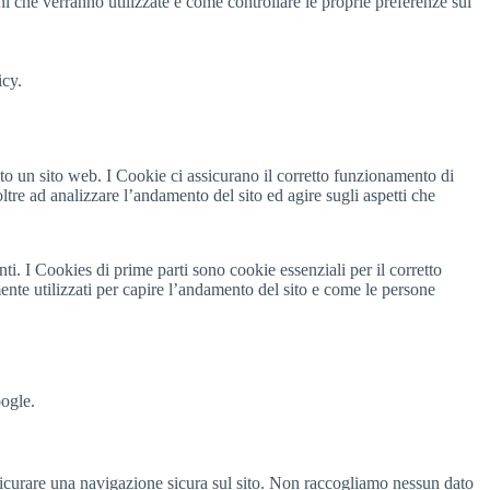
ni che verranno utilizzate e come controllare le proprie preferenze sui
icy.
ato un sito web. I Cookie ci assicurano il corretto funzionamento di
oltre ad analizzare l’andamento del sito ed agire sugli aspetti che
ti. I Cookies di prime parti sono cookie essenziali per il corretto
nte utilizzati per capire l’andamento del sito e come le persone
oogle.
assicurare una navigazione sicura sul sito. Non raccogliamo nessun dato