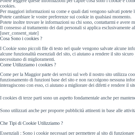
Potete leggere queste informazioni per capire cosa sono i cookie e come u
cookies.
Per maggiori informazioni su come e quali dati vengono salvati potete l
Potete cambiare le vostre preferenze sui cookie in qualsiasi momento.
Potete inoltre trovare le informazioni su chi sono, contattarmi e avere m
Il consenso al trattamento dei dati personali si applica esclusivamente
[user_consent_state]
Cosa Sono i cookies ?
I Cookie sono piccoli file di testo nel quale vengono salvate alcune inf
alcune funzionalità essenziali del sito, ci aiutano a rendere il sito sicu
necessitano di miglioramenti.
Come Utilizziamo i cookies ?
Come per la Maggior parte dei servizi sul web il nostro sito utilizza cook
funzionamento di funzioni base del sito e non raccolgono nessuna inform
interagiscono con esso, ci aiutano a migliorare dei difetti e rendere il sit
I cookies di terze parti sono un aspetto fondamentale anche per mantenere 
Sono utilizzati anche per proporre pubblicità attinenti in base alle attiv
Che Tipi di Cookie Utilizziamo ?
Essenziali : Sono i cookie necessari per permettere al sito di funzionar