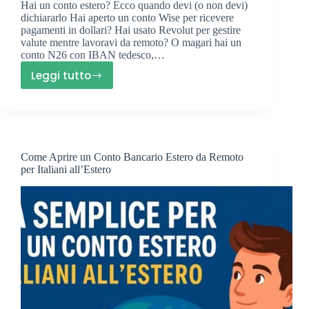
Hai un conto estero? Ecco quando devi (o non devi)
dichiararlo Hai aperto un conto Wise per ricevere
pagamenti in dollari? Hai usato Revolut per gestire
valute mentre lavoravi da remoto? O magari hai un
conto N26 con IBAN tedesco,…
Leggi tutto
Come
dichiarare
un
conto
estero
Come Aprire un Conto Bancario Estero da Remoto
in
per Italiani all’Estero
Italia
(e
quando
non
serve)