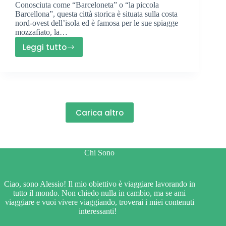
Conosciuta come “Barceloneta” o “la piccola
Barcellona”, questa città storica è situata sulla costa
nord-ovest dell’isola ed è famosa per le sue spiagge
mozzafiato, la…
Leggi tutto
Dove
Alloggiare
ad
Alghero:
Scopri
la
Carica altro
Soluzione
Perfetta!
Chi Sono
Ciao, sono Alessio! Il mio obiettivo è viaggiare lavorando in
tutto il mondo. Non chiedo nulla in cambio, ma se ami
viaggiare e vuoi vivere viaggiando, troverai i miei contenuti
interessanti!