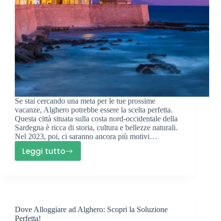
Se stai cercando una meta per le tue prossime
vacanze, Alghero potrebbe essere la scelta perfetta.
Questa città situata sulla costa nord-occidentale della
Sardegna è ricca di storia, cultura e bellezze naturali.
Nel 2023, poi, ci saranno ancora più motivi…
Leggi tutto
Cose
da
fare
ad
Alghero:
Dove Alloggiare ad Alghero: Scopri la Soluzione
10
Perfetta!