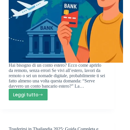
Hai bisogno di un conto estero? Ecco come aprirlo
da remoto, senza errori Se vivi all’estero, lavori da
remoto o sei un nomade digitale, probabilmente ti sei
fatto almeno una volta questa domanda: “Serve
davvero un conto bancario estero?” La…
Leggi tutto
Come
Aprire
un
Conto
Bancario
Trasferirsi in Thailandia 2025: Guida Completa e