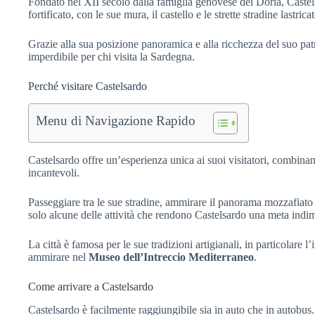
Fondato nel XII secolo dalla famiglia genovese dei Doria, Castels
fortificato, con le sue mura, il castello e le strette stradine lastricat
Grazie alla sua posizione panoramica e alla ricchezza del suo pat
imperdibile per chi visita la Sardegna.
Perché visitare Castelsardo
Menu di Navigazione Rapido
Castelsardo offre un’esperienza unica ai suoi visitatori, combinand
incantevoli.
Passeggiare tra le sue stradine, ammirare il panorama mozzafiato 
solo alcune delle attività che rendono Castelsardo una meta indim
La città è famosa per le sue tradizioni artigianali, in particolare l’
ammirare nel
Museo dell’Intreccio Mediterraneo
.
Come arrivare a Castelsardo
Castelsardo è facilmente raggiungibile sia in auto che in autobus.