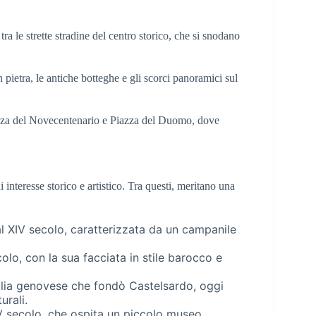
a le strette stradine del centro storico, che si snodano
n pietra, le antiche botteghe e gli scorci panoramici sul
iazza del Novecentenario e Piazza del Duomo, dove
 interesse storico e artistico. Tra questi, meritano una
al XIV secolo, caratterizzata da un campanile
olo, con la sua facciata in stile barocco e
iglia genovese che fondò Castelsardo, oggi
urali.
XV secolo, che ospita un piccolo museo