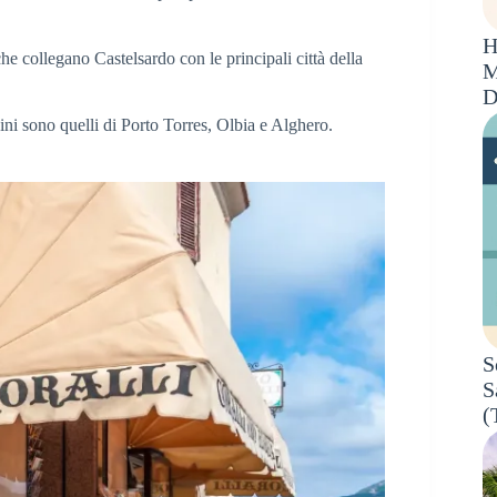
H
 che collegano Castelsardo con le principali città della
M
D
icini sono quelli di Porto Torres, Olbia e Alghero.
S
S
(