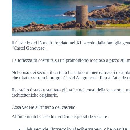
Il Castello dei Doria fu fondato nel XII secolo dalla famiglia gen
“Castel Genovese”.
La fortezza fu costruita su un promontorio roccioso a picco sul ma
Nel corso dei secoli, il castello ha subito numerosi assedi e cam
che ribattezzarono il borgo “Castel Aragonese”, fino all’attuale 
Il castello è stato restaurato più volte nel corso della sua storia, 
architettoniche originarie.
Cosa vedere all’interno del castello
All’interno del Castello dei Doria è possibile visitare:
Il Museo dell’Intreccio Mediterraneo, che ospita 