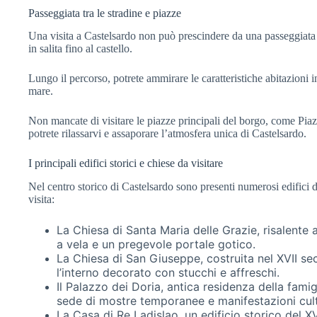
Passeggiata tra le stradine e piazze
Una visita a Castelsardo non può prescindere da una passeggiata tr
in salita fino al castello.
Lungo il percorso, potrete ammirare le caratteristiche abitazioni i
mare.
Non mancate di visitare le piazze principali del borgo, come P
potrete rilassarvi e assaporare l’atmosfera unica di Castelsardo.
I principali edifici storici e chiese da visitare
Nel centro storico di Castelsardo sono presenti numerosi edifici di
visita:
La Chiesa di Santa Maria delle Grazie, risalente 
a vela e un pregevole portale gotico.
La Chiesa di San Giuseppe, costruita nel XVII sec
l’interno decorato con stucchi e affreschi.
Il Palazzo dei Doria, antica residenza della fam
sede di mostre temporanee e manifestazioni cult
La Casa di Re Ladislao, un edificio storico del 