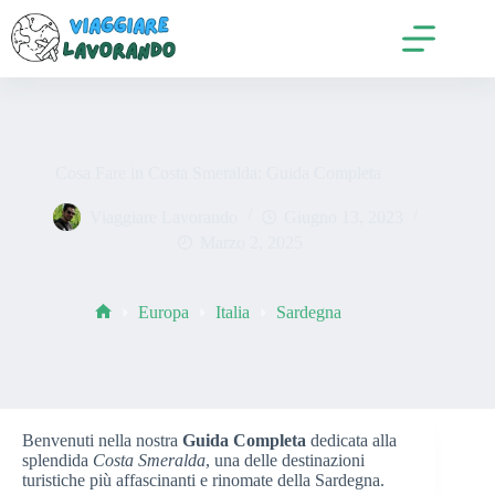
Salta
al
contenuto
Cosa Fare in Costa Smeralda: Guida Completa
Viaggiare Lavorando
Giugno 13, 2023
Marzo 2, 2025
Europa
Italia
Sardegna
Home
Benvenuti nella nostra
Guida Completa
dedicata alla
splendida
Costa Smeralda
, una delle destinazioni
turistiche più affascinanti e rinomate della Sardegna.