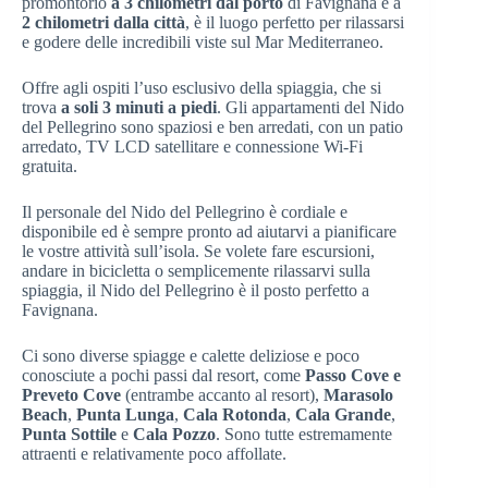
promontorio
a 3 chilometri dal porto
di Favignana e a
2 chilometri dalla città
, è il luogo perfetto per rilassarsi
e godere delle incredibili viste sul Mar Mediterraneo.
Offre agli ospiti l’uso esclusivo della spiaggia, che si
trova
a soli 3 minuti a piedi
. Gli appartamenti del Nido
del Pellegrino sono spaziosi e ben arredati, con un patio
arredato, TV LCD satellitare e connessione Wi-Fi
gratuita.
Il personale del Nido del Pellegrino è cordiale e
disponibile ed è sempre pronto ad aiutarvi a pianificare
le vostre attività sull’isola. Se volete fare escursioni,
andare in bicicletta o semplicemente rilassarvi sulla
spiaggia, il Nido del Pellegrino è il posto perfetto a
Favignana.
Ci sono diverse spiagge e calette deliziose e poco
conosciute a pochi passi dal resort, come
Passo Cove e
Preveto Cove
(entrambe accanto al resort),
Marasolo
Beach
,
Punta Lunga
,
Cala Rotonda
,
Cala Grande
,
Punta Sottile
e
Cala Pozzo
. Sono tutte estremamente
attraenti e relativamente poco affollate.