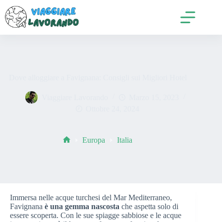
Salta
al
contenuto
Dove alloggiare a Favignana: Consigli sui Migliori Hotel
Viaggiare Lavorando
Marzo 15, 2023
Ottobre 24, 2024
Europa
Italia
Home
Immersa nelle acque turchesi del Mar Mediterraneo,
Favignana
è una gemma nascosta
che aspetta solo di
essere scoperta. Con le sue spiagge sabbiose e le acque