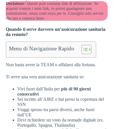
Disclaimer:
Questo post contiene link di affiliazione. Se
acquisti tramite i miei link, io potrei guadagnare una
commissione, senza costi extra per te. Consiglio solo servizi
che uso o conosco bene.
Quando ti serve davvero un’assicurazione sanitaria
da remoto?
Menu di Navigazione Rapido
Non basta avere la TEAM o affidarsi alla fortuna.
Ti serve una vera assicurazione sanitaria se:
Vivi fuori dall’Italia per
più di 90 giorni
consecutivi
Sei iscritto all’AIRE e hai perso la copertura del
SSN
Viaggi spesso tra paesi diversi, anche fuori
dall’UE
Devi richiedere un visto da nomade digitale (es.
Portogallo, Spagna, Thailandia)