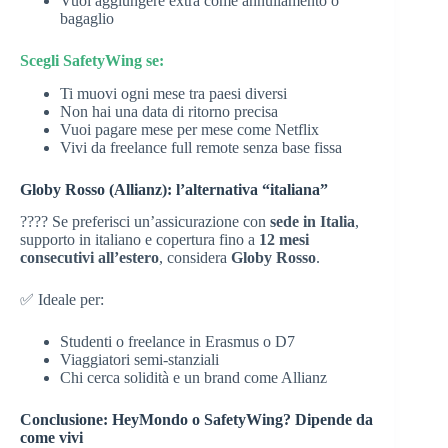
Vuoi aggiungere extra come annullamento o
bagaglio
Scegli SafetyWing se:
Ti muovi ogni mese tra paesi diversi
Non hai una data di ritorno precisa
Vuoi pagare mese per mese come Netflix
Vivi da freelance full remote senza base fissa
Globy Rosso (Allianz): l’alternativa “italiana”
???? Se preferisci un’assicurazione con
sede in Italia
,
supporto in italiano e copertura fino a
12 mesi
consecutivi all’estero
, considera
Globy Rosso
.
✅ Ideale per:
Studenti o freelance in Erasmus o D7
Viaggiatori semi-stanziali
Chi cerca solidità e un brand come Allianz
Conclusione: HeyMondo o SafetyWing? Dipende da
come vivi