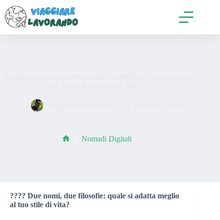
Salta
al
contenuto
HeyMondo vs SafetyWing: Qual è la Migliore Assicurazione
per Nomadi Digitali nel 2025?
Viaggiare Lavorando
Aprile 30, 2025
Nomadi Digitali
Home
???? Due nomi, due filosofie: quale si adatta meglio
al tuo stile di vita?