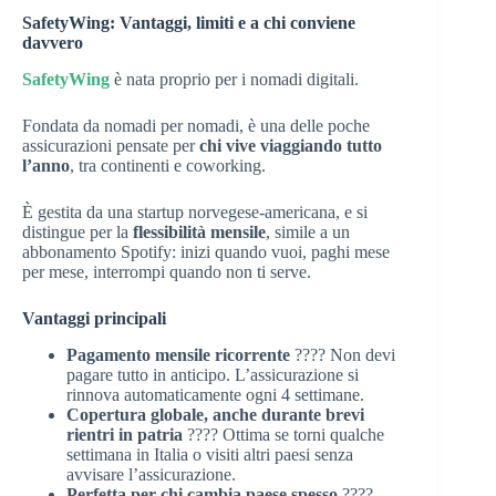
SafetyWing: Vantaggi, limiti e a chi conviene
davvero
SafetyWing
è nata proprio per i nomadi digitali.
Fondata da nomadi per nomadi, è una delle poche
assicurazioni pensate per
chi vive viaggiando tutto
l’anno
, tra continenti e coworking.
È gestita da una startup norvegese-americana, e si
distingue per la
flessibilità mensile
, simile a un
abbonamento Spotify: inizi quando vuoi, paghi mese
per mese, interrompi quando non ti serve.
Vantaggi principali
Pagamento mensile ricorrente
???? Non devi
pagare tutto in anticipo. L’assicurazione si
rinnova automaticamente ogni 4 settimane.
Copertura globale, anche durante brevi
rientri in patria
???? Ottima se torni qualche
settimana in Italia o visiti altri paesi senza
avvisare l’assicurazione.
Perfetta per chi cambia paese spesso
????