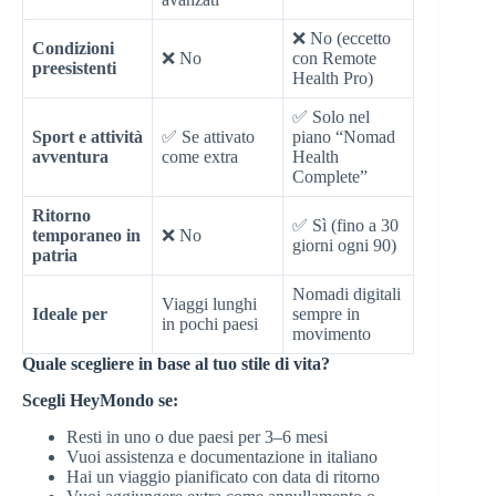
❌ No (eccetto
Condizioni
❌ No
con Remote
preesistenti
Health Pro)
✅ Solo nel
Sport e attività
✅ Se attivato
piano “Nomad
avventura
come extra
Health
Complete”
Ritorno
✅ Sì (fino a 30
temporaneo in
❌ No
giorni ogni 90)
patria
Nomadi digitali
Viaggi lunghi
Ideale per
sempre in
in pochi paesi
movimento
Quale scegliere in base al tuo stile di vita?
Scegli HeyMondo se:
Resti in uno o due paesi per 3–6 mesi
Vuoi assistenza e documentazione in italiano
Hai un viaggio pianificato con data di ritorno