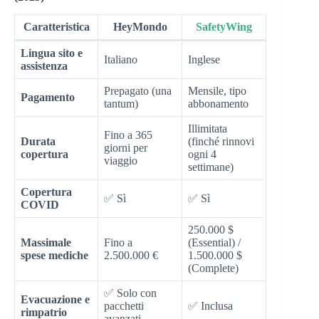
Caratteristica
HeyMondo
SafetyWing
Lingua sito e
Italiano
Inglese
assistenza
Prepagato (una
Mensile, tipo
Pagamento
tantum)
abbonamento
Illimitata
Fino a 365
Durata
(finché rinnovi
giorni per
copertura
ogni 4
viaggio
settimane)
Copertura
✅ Sì
✅ Sì
COVID
250.000 $
Massimale
Fino a
(Essential) /
spese mediche
2.500.000 €
1.500.000 $
(Complete)
✅ Solo con
Evacuazione e
pacchetti
✅ Inclusa
rimpatrio
avanzati