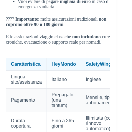
Vuoi evitare di pagare
migliaia di euro
in caso di
emergenza sanitaria
????
Importante
: molte assicurazioni tradizionali
non
coprono oltre 90 o 180 giorni
.
E le assicurazioni viaggio classiche
non includono
cure
croniche, evacuazione o supporto reale per nomadi.
Caratteristica
HeyMondo
SafetyWing
Lingua
Italiano
Inglese
sito/assistenza
Prepagato
Mensile, tipo
Pagamento
(una
abbonamento
tantum)
Illimitata (con
Durata
Fino a 365
rinnovo
copertura
giorni
automatico)