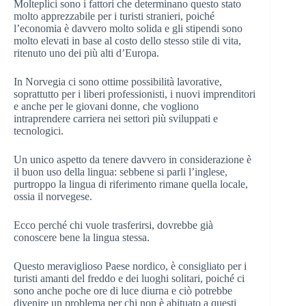
Molteplici sono i fattori che determinano questo stato
molto apprezzabile per i turisti stranieri, poiché
l’economia è davvero molto solida e gli stipendi sono
molto elevati in base al costo dello stesso stile di vita,
ritenuto uno dei più alti d’Europa.
In Norvegia ci sono ottime possibilità lavorative,
soprattutto per i liberi professionisti, i nuovi imprenditori
e anche per le giovani donne, che vogliono
intraprendere carriera nei settori più sviluppati e
tecnologici.
Un unico aspetto da tenere davvero in considerazione è
il buon uso della lingua: sebbene si parli l’inglese,
purtroppo la lingua di riferimento rimane quella locale,
ossia il norvegese.
Ecco perché chi vuole trasferirsi, dovrebbe già
conoscere bene la lingua stessa.
Questo meraviglioso Paese nordico, è consigliato per i
turisti amanti del freddo e dei luoghi solitari, poiché ci
sono anche poche ore di luce diurna e ciò potrebbe
divenire un problema per chi non è abituato a questi