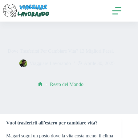
Salta
al
contenuto
Dove Trasferirsi Per Cambiare Vita? 13 Migliori Paesi.
Viaggiare Lavorando
Aprile 30, 2025
Resto del Mondo
Home
Vuoi trasferirti all’estero per cambiare vita?
Magari sogni un posto dove la vita costa meno, il clima