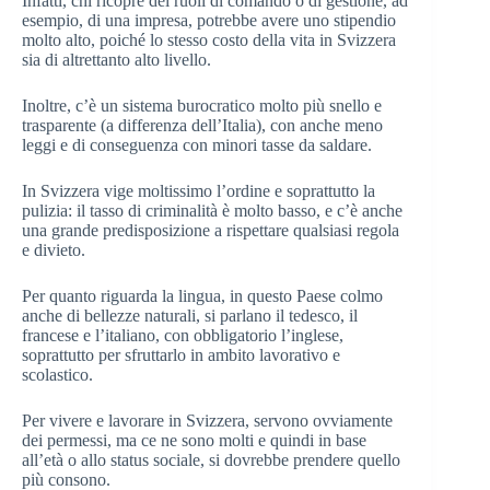
Infatti, chi ricopre dei ruoli di comando o di gestione, ad
esempio, di una impresa, potrebbe avere uno stipendio
molto alto, poiché lo stesso costo della vita in Svizzera
sia di altrettanto alto livello.
Inoltre, c’è un sistema burocratico molto più snello e
trasparente (a differenza dell’Italia), con anche meno
leggi e di conseguenza con minori tasse da saldare.
In Svizzera vige moltissimo l’ordine e soprattutto la
pulizia: il tasso di criminalità è molto basso, e c’è anche
una grande predisposizione a rispettare qualsiasi regola
e divieto.
Per quanto riguarda la lingua, in questo Paese colmo
anche di bellezze naturali, si parlano il tedesco, il
francese e l’italiano, con obbligatorio l’inglese,
soprattutto per sfruttarlo in ambito lavorativo e
scolastico.
Per vivere e lavorare in Svizzera, servono ovviamente
dei permessi, ma ce ne sono molti e quindi in base
all’età o allo status sociale, si dovrebbe prendere quello
più consono.