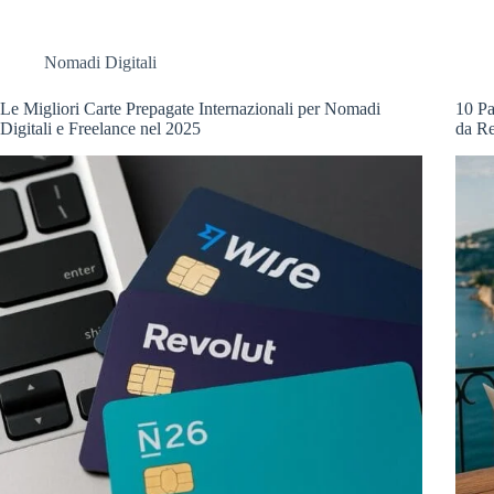
Nomadi Digitali
Le Migliori Carte Prepagate Internazionali per Nomadi
10 Pa
Digitali e Freelance nel 2025
da R