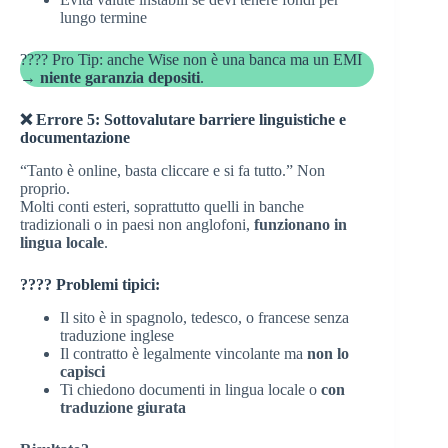
lungo termine
???? Pro Tip: anche Wise non è una banca ma un EMI
→
niente garanzia depositi
.
❌ Errore 5: Sottovalutare barriere linguistiche e
documentazione
“Tanto è online, basta cliccare e si fa tutto.” Non
proprio.
Molti conti esteri, soprattutto quelli in banche
tradizionali o in paesi non anglofoni,
funzionano in
lingua locale
.
???? Problemi tipici:
Il sito è in spagnolo, tedesco, o francese senza
traduzione inglese
Il contratto è legalmente vincolante ma
non lo
capisci
Ti chiedono documenti in lingua locale o
con
traduzione giurata