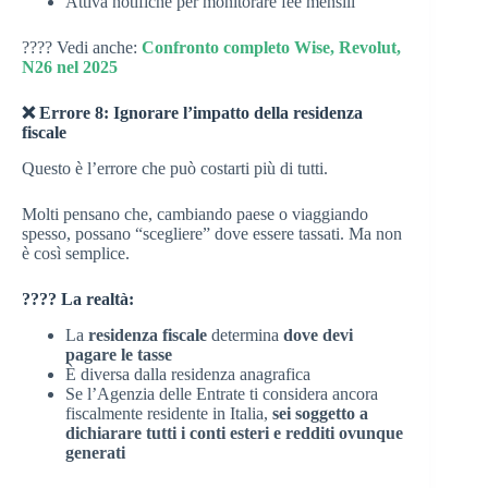
Attiva notifiche per monitorare fee mensili
???? Vedi anche:
Confronto completo Wise, Revolut,
N26 nel 2025
❌ Errore 8: Ignorare l’impatto della residenza
fiscale
Questo è l’errore che può costarti più di tutti.
Molti pensano che, cambiando paese o viaggiando
spesso, possano “scegliere” dove essere tassati. Ma non
è così semplice.
???? La realtà:
La
residenza fiscale
determina
dove devi
pagare le tasse
È diversa dalla residenza anagrafica
Se l’Agenzia delle Entrate ti considera ancora
fiscalmente residente in Italia,
sei soggetto a
dichiarare tutti i conti esteri e redditi ovunque
generati