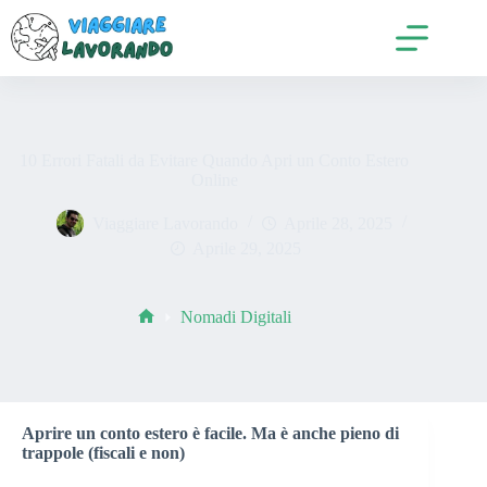
Salta
al
contenuto
10 Errori Fatali da Evitare Quando Apri un Conto Estero
Online
Viaggiare Lavorando
Aprile 28, 2025
Aprile 29, 2025
Nomadi Digitali
Home
Aprire un conto estero è facile. Ma è anche pieno di
trappole (fiscali e non)