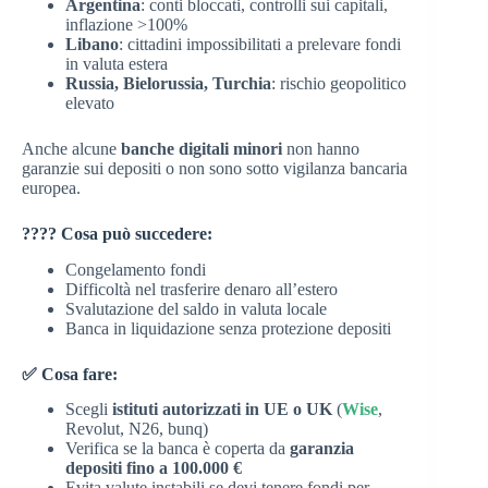
Argentina
: conti bloccati, controlli sui capitali,
inflazione >100%
Libano
: cittadini impossibilitati a prelevare fondi
in valuta estera
Russia, Bielorussia, Turchia
: rischio geopolitico
elevato
Anche alcune
banche digitali minori
non hanno
garanzie sui depositi o non sono sotto vigilanza bancaria
europea.
???? Cosa può succedere:
Congelamento fondi
Difficoltà nel trasferire denaro all’estero
Svalutazione del saldo in valuta locale
Banca in liquidazione senza protezione depositi
✅ Cosa fare:
Scegli
istituti autorizzati in UE o UK
(
Wise
,
Revolut, N26, bunq)
Verifica se la banca è coperta da
garanzia
depositi fino a 100.000 €
Evita valute instabili se devi tenere fondi per