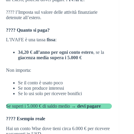
???? l’Imposta sul valore delle attività finanziarie
detenute all’estero.
???? Quanto si paga?
L’IVAFE è una tassa
fissa
:
34,20 € all’anno per ogni conto estero
, se la
giacenza media supera i 5.000 €
Non importa:
Se il conto è usato poco
Se non produce interessi
Se lo usi solo per ricevere bonifici
Se superi i 5.000 € di saldo medio →
devi pagare
???? Esempio reale
Hai un conto Wise dove tieni circa 6.000 € per ricevere
pagamenti in USD.