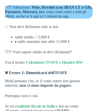
???? Attenzione:
Wise, Revolut (con IBAN LT o GB),
Payoneer, Mercury, ecc.
sono conti esteri a tutti gli
effetti, anche se li apri in 5 minuti da app.
✅ Non devi dichiarare solo se hai:
saldo medio < 5.000 €
e
saldo massimo mai oltre 15.000 €
???? Vuoi sapere subito se devi dichiarare?
Usa il nostro
Calcolatore IVAFE e Quadro RW
❌ Errore 2: Dimenticarsi dell’IVAFE
Molti pensano che, se il conto estero non genera
interessi,
non ci siano imposte da pagare
.
Purtroppo non è così.
Se sei
residente fiscale in Italia
e hai un conto
all’estero, potresti dover pagare l’
IVAFE
: