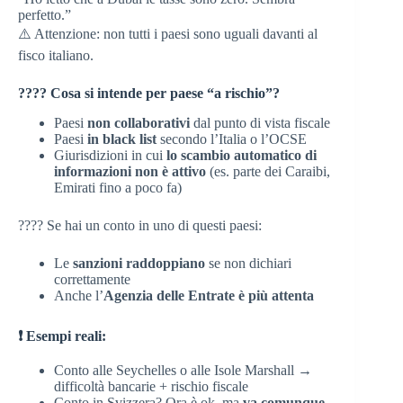
perfetto.”
⚠️ Attenzione: non tutti i paesi sono uguali davanti al
fisco italiano.
???? Cosa si intende per paese “a rischio”?
Paesi
non collaborativi
dal punto di vista fiscale
Paesi
in black list
secondo l’Italia o l’OCSE
Giurisdizioni in cui
lo scambio automatico di
informazioni non è attivo
(es. parte dei Caraibi,
Emirati fino a poco fa)
???? Se hai un conto in uno di questi paesi:
Le
sanzioni raddoppiano
se non dichiari
correttamente
Anche l’
Agenzia delle Entrate è più attenta
❗ Esempi reali:
Conto alle Seychelles o alle Isole Marshall →
difficoltà bancarie + rischio fiscale
Conto in Svizzera? Ora è ok, ma
va comunque