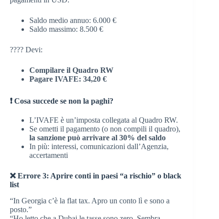
Saldo medio annuo: 6.000 €
Saldo massimo: 8.500 €
???? Devi:
Compilare il Quadro RW
Pagare IVAFE: 34,20 €
❗ Cosa succede se non la paghi?
L’IVAFE è un’imposta collegata al Quadro RW.
Se ometti il pagamento (o non compili il quadro),
la sanzione può arrivare al 30% del saldo
In più: interessi, comunicazioni dall’Agenzia,
accertamenti
❌ Errore 3: Aprire conti in paesi “a rischio” o black
list
“In Georgia c’è la flat tax. Apro un conto lì e sono a
posto.”
“Ho letto che a Dubai le tasse sono zero. Sembra