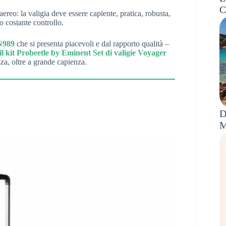
C
aereo: la valigia deve essere capiente, pratica, robusta,
uo costante controllo.
N989
che si presenta piacevoli e dal rapporto qualità –
 il kit Probeetle by Eminent Set di valigie Voyager
zza, oltre a grande capienza.
D
M