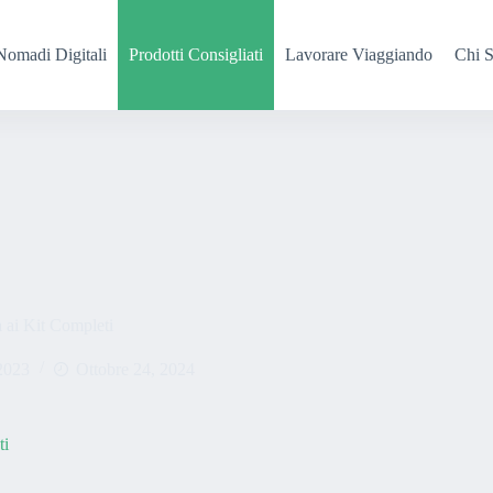
Nomadi Digitali
Prodotti Consigliati
Lavorare Viaggiando
Chi 
a ai Kit Completi
2023
Ottobre 24, 2024
ti