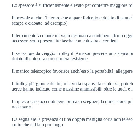
Lo spessore è sufficientemente elevato per conferire maggiore rob
Piacevole anche l’interno, che appare foderato e dotato di pannelli
scarpe e ciabatte, ad esempio).
Internamente vi è pure un vano destinato a contenere alcuni ogget
accessori sono presenti tre tasche con chiusura a cerniera.
Il set valigie da viaggio Trolley di Amazon prevede un sistema 
dotato di chiusura con cerniera resistente.
Il manico telescopico favorisce anch’esso la portabilità, allegger
Il trolley più grande dei tre, una volta espansa la capienza, pot
aeree hanno indicato come massime ammissibili, oltre le quali è
In questo caso accertati bene prima di scegliere la dimensione p
necessario.
Da segnalare la presenza di una doppia maniglia corta non telescop
corto che dal lato più lungo.