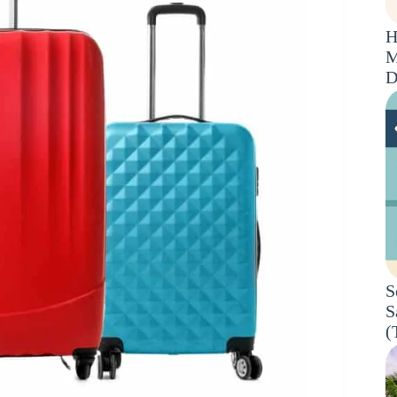
H
M
D
S
S
(