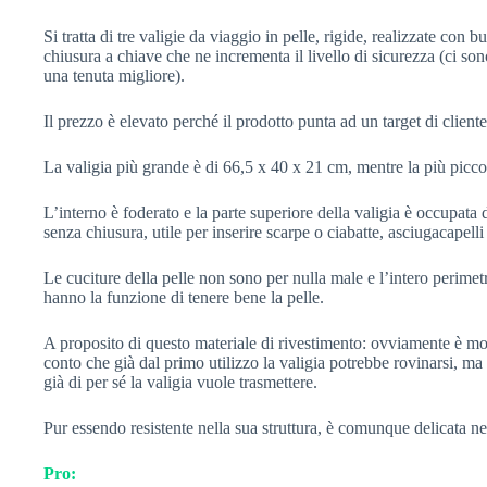
Si tratta di tre valigie da viaggio in pelle, rigide, realizzate con
chiusura a chiave che ne incrementa il livello di sicurezza (ci so
una tenuta migliore).
Il prezzo è elevato perché il prodotto punta ad un target di cliente
La valigia più grande è di 66,5 x 40 x 21 cm, mentre la più picc
L’interno è foderato e la parte superiore della valigia è occupata 
senza chiusura, utile per inserire scarpe o ciabatte, asciugacapelli
Le cuciture della pelle non sono per nulla male e l’intero perimetro
hanno la funzione di tenere bene la pelle.
A proposito di questo materiale di rivestimento: ovviamente è mo
conto che già dal primo utilizzo la valigia potrebbe rovinarsi, ma 
già di per sé la valigia vuole trasmettere.
Pur essendo resistente nella sua struttura, è comunque delicata nel
Pro: