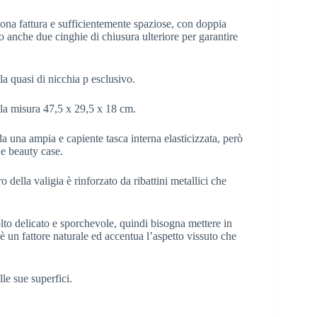
 buona fattura e sufficientemente spaziose, con doppia
no anche due cinghie di chiusura ulteriore per garantire
la quasi di nicchia p esclusivo.
ola misura 47,5 x 29,5 x 18 cm.
da una ampia e capiente tasca interna elasticizzata, però
 e beauty case.
 della valigia è rinforzato da ribattini metallici che
lto delicato e sporchevole, quindi bisogna mettere in
è un fattore naturale ed accentua l’aspetto vissuto che
le sue superfici.