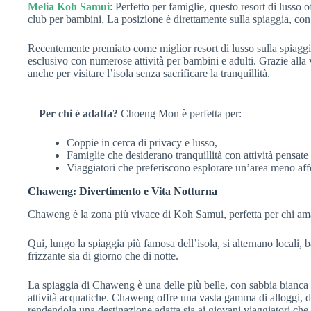
Melia Koh Samui
: Perfetto per famiglie, questo resort di lusso of
club per bambini. La posizione è direttamente sulla spiaggia, co
Recentemente premiato come miglior resort di lusso sulla spiaggi
esclusivo con numerose attività per bambini e adulti. Grazie alla 
anche per visitare l’isola senza sacrificare la tranquillità.
Per chi è adatta?
Choeng Mon è perfetta per:
Coppie in cerca di privacy e lusso,
Famiglie che desiderano tranquillità con attività pensate 
Viaggiatori che preferiscono esplorare un’area meno affo
Chaweng: Divertimento e Vita Notturna
Chaweng è la zona più vivace di Koh Samui, perfetta per chi ama 
Qui, lungo la spiaggia più famosa dell’isola, si alternano locali, 
frizzante sia di giorno che di notte.
La spiaggia di Chaweng è una delle più belle, con sabbia bianca e
attività acquatiche. Chaweng offre una vasta gamma di alloggi, da
rendendola una destinazione adatta sia ai giovani viaggiatori che