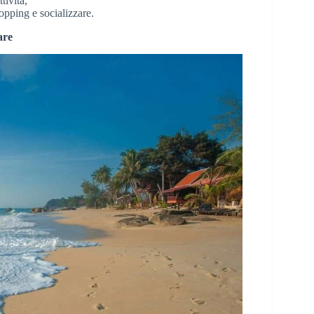
tività,
hopping e socializzare.
are