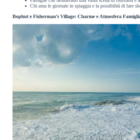
Famiglie che desiderano una vasta scelta di ristoranti e at
Chi ama le giornate in spiaggia e la possibilità di fare s
Bophut e Fisherman’s Village: Charme e Atmosfera Famigli