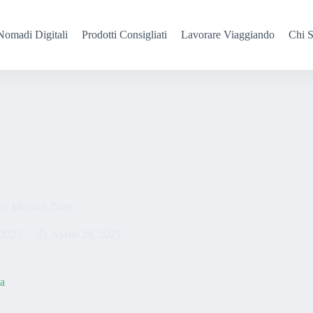
Nomadi Digitali
Prodotti Consigliati
Lavorare Viaggiando
Chi 
le Migliori Zone
 2023
Aprile 29, 2025
a