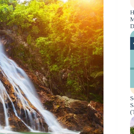
H
M
D
S
S
(