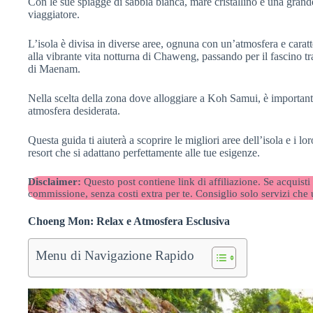
Con le sue spiagge di sabbia bianca, mare cristallino e una grande
viaggiatore.
L’isola è divisa in diverse aree, ognuna con un’atmosfera e carat
alla vibrante vita notturna di Chaweng, passando per il fascino tr
di Maenam.
Nella scelta della zona dove alloggiare a Koh Samui, è importante c
atmosfera desiderata.
Questa guida ti aiuterà a scoprire le migliori aree dell’isola e i lo
resort che si adattano perfettamente alle tue esigenze.
Disclaimer:
Questo post contiene link di affiliazione. Se acquisti
commissione, senza costi extra per te. Consiglio solo servizi che
Choeng Mon: Relax e Atmosfera Esclusiva
Menu di Navigazione Rapido