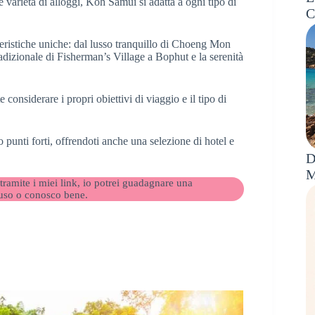
 varietà di alloggi, Koh Samui si adatta a ogni tipo di
C
teristiche uniche: dal lusso tranquillo di Choeng Mon
adizionale di Fisherman’s Village a Bophut e la serenità
onsiderare i propri obiettivi di viaggio e il tipo di
ro punti forti, offrendoti anche una selezione di hotel e
D
M
 tramite i miei link, io potrei guadagnare una
 uso o conosco bene.