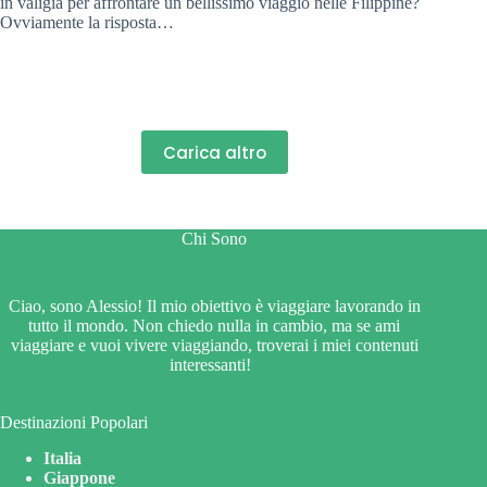
in valigia per affrontare un bellissimo viaggio nelle Filippine?
Ovviamente la risposta…
Carica altro
Chi Sono
Ciao, sono Alessio! Il mio obiettivo è viaggiare lavorando in
tutto il mondo. Non chiedo nulla in cambio, ma se ami
viaggiare e vuoi vivere viaggiando, troverai i miei contenuti
interessanti!
Destinazioni Popolari
Italia
Giappone