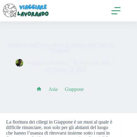
Salta
al
contenuto
Migliori Luoghi Dove Vedere la Fioritura dei Ciliegi in
Giappone
Viaggiare Lavorando
Marzo 15, 2023
Ottobre 24, 2024
Asia
Giappone
Home
La fioritura dei ciliegi in Giappone è un must al quale è
difficile rinunciare, non solo per gli abitanti del luogo
che hanno l’usanza di ritrovarsi insieme sotto i rami in