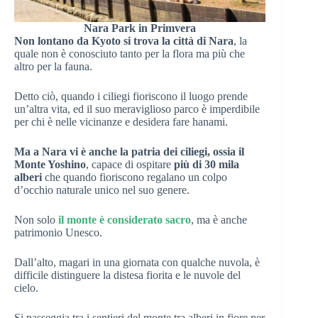
Nara Park in Primvera
Non lontano da Kyoto si trova la città di Nara
, la
quale non è conosciuto tanto per la flora ma più che
altro per la fauna.
Detto ciò, quando i ciliegi fioriscono il luogo prende
un’altra vita, ed il suo meraviglioso parco è imperdibile
per chi è nelle vicinanze e desidera fare hanami.
Ma a Nara vi è anche la patria dei ciliegi, ossia il
Monte Yoshino
, capace di ospitare
più di 30 mila
alberi
che quando fioriscono regalano un colpo
d’occhio naturale unico nel suo genere.
Non solo
il monte è considerato sacro
, ma è anche
patrimonio Unesco.
Dall’alto, magari in una giornata con qualche nuvola, è
difficile distinguere la distesa fiorita e le nuvole del
cielo.
Si passeggia tra i sentieri del monte tra alberi in fiore per