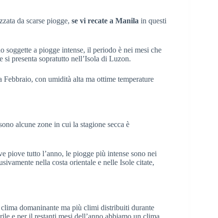
izzata da scarse piogge,
se vi recate a Manila
in questi
no soggette a piogge intense, il periodo è nei mesi che
si presenta sopratutto nell’Isola di Luzon.
a Febbraio, con umidità alta ma ottime temperature
 sono alcune zone in cui la stagione secca è
 piove tutto l’anno, le piogge più intense sono nei
vamente nella costa orientale e nelle Isole citate,
 clima domaninante ma più climi distribuiti durante
le e per il restanti mesi dell’anno abbiamo un clima