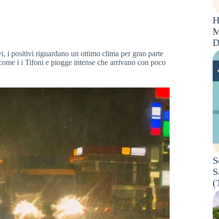
H
M
D
vi, i positivi riguardano un ottimo clima per gran parte
 come i i Tifoni e piogge intense che arrivano con poco
S
S
(