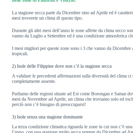
delle Isole di Palawan
e
Visayas
.
La stagione secca parte da Dicembre sino ad Aprile ed è caratter
mesi troverete un clima di questo tipo.
Durante gli altri mesi dell’anno le zone affette da clima secco so
vanno da Luglio a Settembre ed è una condizione atmosferica che 
I mesi migliori per queste zone sono i 3 che vanno da Dicembre 
tropicali.
2) Isole delle Filippine dove non c’è la stagione secca
A validare le precedenti affermazioni sulla diversutà del clima ci
completamente assente.
Parliamo delle regioni situate ad Est come Borongan e Samar dove
mesi da Novembre ad Aprile, un clima che troviamo solo ed esclusi
perciò non c’è bisogno di preoccuparsi!
3) Isole senza una stagione dominante
La terza condizione climatica riguarda le zone in cui non c’è una
l’anno, con una stagione molto secca sempre da Dicembre ad Apri