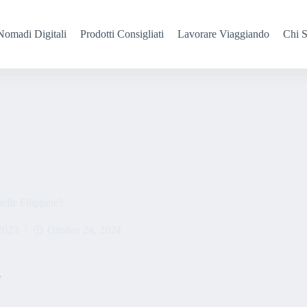
Nomadi Digitali
Prodotti Consigliati
Lavorare Viaggiando
Chi 
elle Filippine?
2023
Ottobre 24, 2024
e