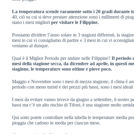
La temperatura scende raramente sotto i 20 gradi durante tu
40, ciò su cui si deve prestare attenzione sono i millimetri di pio
siano i mesi migliori
per visitare le Filippine.
Possiamo dividere l’anno solare in 3 stagioni differenti, la stagi
mesi in cui vi consigliamo di partire e 3 mesi in cui vi sconsiglia
veniamo al dunque.
Qual è il Miglior Periodo per andare nelle Filippine?
Il periodo 
mesi della stagione secca, da dicembre ad aprile, in questi mes
stagione, le temperature sono ottime e piove poco.
Maggio e Novembre sono i mesi di mezza stagione,
il clima è a
periodo con meno turisti e dei prezzi più bassi, sono i mesi ideali
I mesi da evitare vanno invece da giugno a settembre, il nostro 
bassi ma c’è un alto rischio di Tifoni, è una stagione molto umida 
Qui sotto potete controllare nella tabella le temperature media per l
pioggia che cadono in media per ciascun mese.