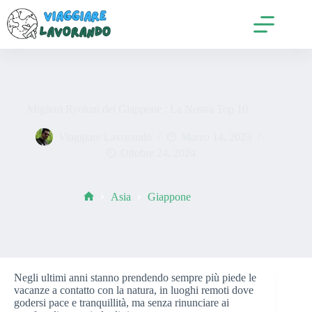
Salta
al
contenuto
Migliori Ryokan del Giappone : La Nostra Top 10
Viaggiare Lavorando
Marzo 14, 2023
Ottobre 24, 2024
Asia
Giappone
Home
Negli ultimi anni stanno prendendo sempre più piede le
vacanze a contatto con la natura, in luoghi remoti dove
godersi pace e tranquillità, ma senza rinunciare ai