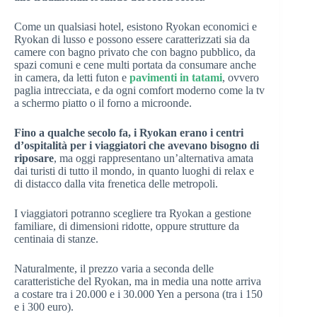
Come un qualsiasi hotel, esistono Ryokan economici e
Ryokan di lusso e possono essere caratterizzati sia da
camere con bagno privato che con bagno pubblico, da
spazi comuni e cene multi portata da consumare anche
in camera, da letti futon e
pavimenti in tatami
, ovvero
paglia intrecciata, e da ogni comfort moderno come la tv
a schermo piatto o il forno a microonde.
Fino a qualche secolo fa, i Ryokan erano i centri
d’ospitalità per i viaggiatori che avevano bisogno di
riposare
, ma oggi rappresentano un’alternativa amata
dai turisti di tutto il mondo, in quanto luoghi di relax e
di distacco dalla vita frenetica delle metropoli.
I viaggiatori potranno scegliere tra Ryokan a gestione
familiare, di dimensioni ridotte, oppure strutture da
centinaia di stanze.
Naturalmente, il prezzo varia a seconda delle
caratteristiche del Ryokan, ma in media una notte arriva
a costare tra i 20.000 e i 30.000 Yen a persona (tra i 150
e i 300 euro).