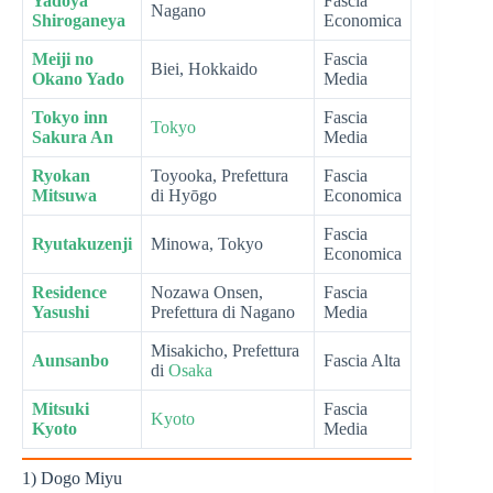
Yadoya
Fascia
Nagano
Shiroganeya
Economica
Meiji no
Fascia
Biei, Hokkaido
Okano Yado
Media
Tokyo inn
Fascia
Tokyo
Sakura An
Media
Ryokan
Toyooka, Prefettura
Fascia
Mitsuwa
di Hyōgo
Economica
Fascia
Ryutakuzenji
Minowa, Tokyo
Economica
Residence
Nozawa Onsen,
Fascia
Yasushi
Prefettura di Nagano
Media
Misakicho, Prefettura
Aunsanbo
Fascia Alta
di
Osaka
Mitsuki
Fascia
Kyoto
Kyoto
Media
1) Dogo Miyu