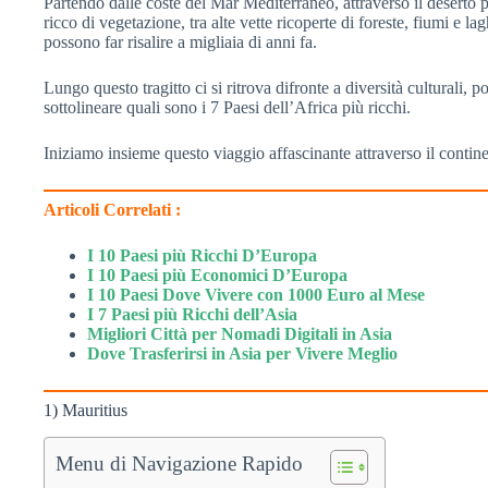
Partendo dalle coste del Mar Mediterraneo, attraverso il deserto
ricco di vegetazione, tra alte vette ricoperte di foreste, fiumi e 
possono far risalire a migliaia di anni fa.
Lungo questo tragitto ci si ritrova difronte a diversità culturali, 
sottolineare quali sono i 7 Paesi dell’Africa più ricchi.
Iniziamo insieme questo viaggio affascinante attraverso il contine
Articoli Correlati :
I 10 Paesi più Ricchi D’Europa
I 10 Paesi più Economici D’Europa
I 10 Paesi Dove Vivere con 1000 Euro al Mese
I 7 Paesi più Ricchi dell’Asia
Migliori Città per Nomadi Digitali in Asia
Dove Trasferirsi in Asia per Vivere Meglio
1) Mauritius
Menu di Navigazione Rapido