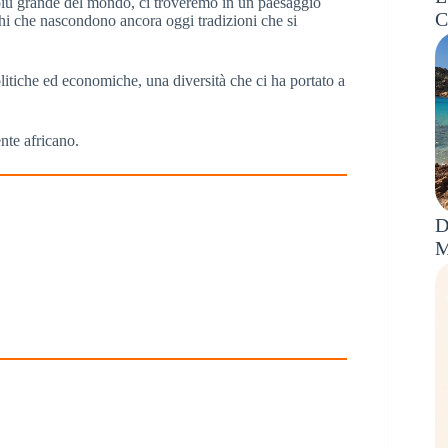
 più grande del mondo, ci troveremo in un paesaggio
C
laghi che nascondono ancora oggi tradizioni che si
politiche ed economiche, una diversità che ci ha portato a
nte africano.
D
M