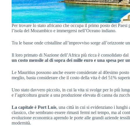
Per trovare lo stato africano che occupa il primo posto dei Paesi 
l’isola del Mozambico e immergersi nell’Oceano indiano.
Tra le basse onde cristalline all’improvviso sorge all’orizzonte u
Il loro primato di Nazione dell’Africa più ricca è consolidato dal 
un costo mensile al di sopra dei mille euro e una spesa per un
Le Mauritius possono anche essere considerate al 40esimo posto de
meglio, basta considerare che il costo della vita è del 51% superior
Uno stato davvero piccolo, in cui la vita si svolge per lo più lun
e l’agricoltura grazie a una produzione elevata di canna da zucch
La capitale è Port Luis
, una città in cui si evidenziano i lunghi
classico, che sembrano essere rimasti fermi nel tempo, ma al con
evoluzione economica aprendo le porte alle grandi aziende tessili
modernità.