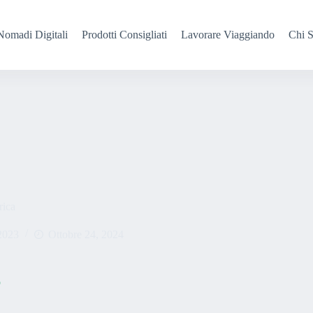
Nomadi Digitali
Prodotti Consigliati
Lavorare Viaggiando
Chi 
rica
2023
Ottobre 24, 2024
o