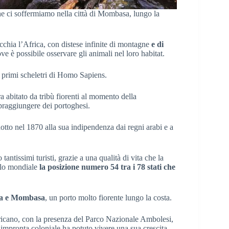
e ci soffermiamo nella città di Mombasa, lungo la
chia l’Africa, con distese infinite di montagne
e di
ove è possibile osservare gli animali nel loro habitat.
ei primi scheletri di Homo Sapiens.
a abitato da tribù fiorenti al momento della
opraggiungere dei portoghesi.
dotto nel 1870 alla sua indipendenza dai regni arabi e a
antissimi turisti, grazie a una qualità di vita che la
ello mondiale
la posizione numero 54 tra i 78 stati che
rra e Mombasa
, un porto molto fiorente lungo la costa.
fricano, con la presenza del Parco Nazionale Ambolesi,
’impronta coloniale ha potuto vivere una sua crescita