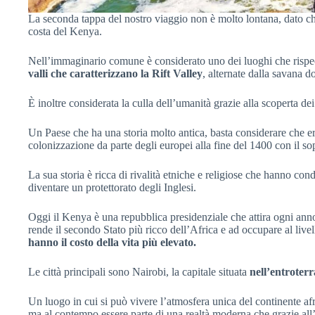
La seconda tappa del nostro viaggio non è molto lontana, dato ch
costa del Kenya.
Nell’immaginario comune è considerato uno dei luoghi che rispec
valli che caratterizzano la Rift Valley
, alternate dalla savana d
È inoltre considerata la culla dell’umanità grazie alla scoperta d
Un Paese che ha una storia molto antica, basta considerare che er
colonizzazione da parte degli europei alla fine del 1400 con il s
La sua storia è ricca di rivalità etniche e religiose che hanno con
diventare un protettorato degli Inglesi.
Oggi il Kenya è una repubblica presidenziale che attira ogni anno t
rende il secondo Stato più ricco dell’Africa e ad occupare al liv
hanno il costo della vita più elevato.
Le città principali sono Nairobi, la capitale situata
nell’entrote
Un luogo in cui si può vivere l’atmosfera unica del continente a
ma al contempo essere parte di una realtà moderna che grazie all