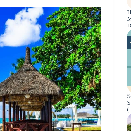
H
M
D
S
S
(