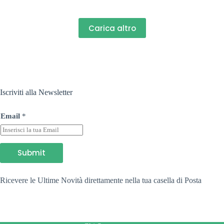
Carica altro
Iscriviti alla Newsletter
E
Email
*
m
a
i
l
E
Submit
m
a
i
Ricevere le Ultime Novità direttamente nella tua casella di Posta
l
E
m
a
i