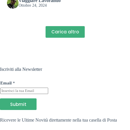
Viaggiare Lavorando
Ottobre 24, 2024
Carica altro
Iscriviti alla Newsletter
*
Email
*
E
m
a
i
l
Submit
E
m
a
Ricevere le Ultime Novità direttamente nella tua casella di Posta
i
l