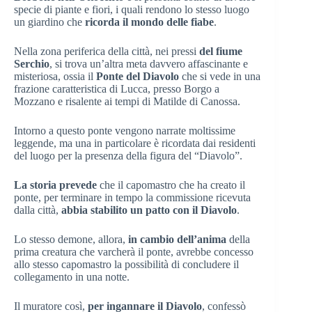
specie di piante e fiori, i quali rendono lo stesso luogo
un giardino che
ricorda il mondo delle fiabe
.
Nella zona periferica della città, nei pressi
del fiume
Serchio
, si trova un’altra meta davvero affascinante e
misteriosa, ossia il
Ponte del Diavolo
che si vede in una
frazione caratteristica di Lucca, presso Borgo a
Mozzano e risalente ai tempi di Matilde di Canossa.
Intorno a questo ponte vengono narrate moltissime
leggende, ma una in particolare è ricordata dai residenti
del luogo per la presenza della figura del “Diavolo”.
La storia prevede
che il capomastro che ha creato il
ponte, per terminare in tempo la commissione ricevuta
dalla città,
abbia stabilito un patto con il Diavolo
.
Lo stesso demone, allora,
in cambio dell’anima
della
prima creatura che varcherà il ponte, avrebbe concesso
allo stesso capomastro la possibilità di concludere il
collegamento in una notte.
Il muratore così,
per ingannare il Diavolo
, confessò