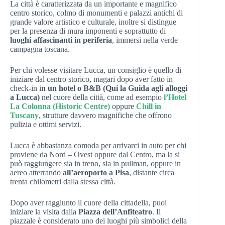
La città è caratterizzata da un importante e magnifico
centro storico, colmo di monumenti e palazzi antichi di
grande valore artistico e culturale, inoltre si distingue
per la presenza di mura imponenti e soprattutto di
luoghi affascinanti in periferia
, immersi nella verde
campagna toscana.
Per chi volesse visitare Lucca, un consiglio è quello di
iniziare dal centro storico, magari dopo aver fatto in
check-in i
n un hotel o B&B
(Qui la Guida agli alloggi
a Lucca)
nel cuore della città, come ad esempio
l’Hotel
La Colonna (Historic Centre)
oppure
Chill in
Tuscany
, strutture davvero magnifiche che offrono
pulizia e ottimi servizi.
Lucca è abbastanza comoda per arrivarci in auto per chi
proviene da Nord – Ovest oppure dal Centro, ma la si
può raggiungere sia in treno, sia in pullman, oppure in
aereo atterrando
all’aeroporto a Pisa
, distante circa
trenta chilometri dalla stessa città.
Dopo aver raggiunto il cuore della cittadella, puoi
iniziare la visita dalla
Piazza dell’Anfiteatro
. Il
piazzale è considerato uno dei luoghi più simbolici della