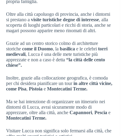
propria famiglia.
Oltre alla città capoluogo di provincia, anche i dintorni
si prestano a
visite turistiche degne di interesse
, alla
scoperta di luoghi particolari e ricchi di storia, anche se
magari possono apparire meno rinomati di altri.
Grazie ad un centro storico colmo di architetture
storiche
come il Duomo
, la
basilica
e le celebri
torri
medievali
, Lucca è una delle mete turistiche più
apprezzate e non a caso è detta
“la città delle cento
chiese”.
Inoltre, grazie alla collocazione geografica, è comoda
per chi desidera pianificare un tour
in altre città vicine,
come Pisa
,
Pistoia
e
Montecatini Terme.
Ma se hai intenzione di organizzare un itinerario nei
dintorni di Lucca, avrai sicuramente modo di
apprezzare, oltre alla città, anche
Capannori
,
Pescia
e
Montecatini Terme.
Visitare Lucca non significa solo fermarsi alla città, che