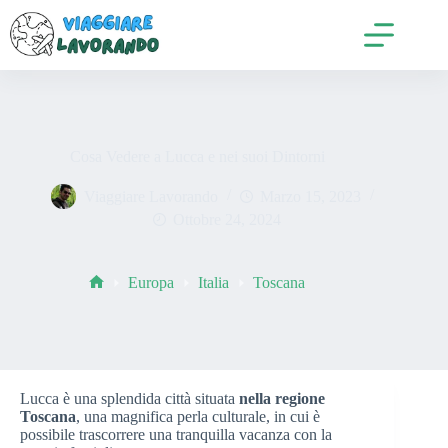
Salta
al
contenuto
Cosa Vedere a Lucca e nei suoi Dintorni
Viaggiare Lavorando
Marzo 15, 2023
Ottobre 24, 2024
Europa
Italia
Toscana
Home
Lucca è una splendida città situata
nella regione
Toscana
, una magnifica perla culturale, in cui è
possibile trascorrere una tranquilla vacanza con la