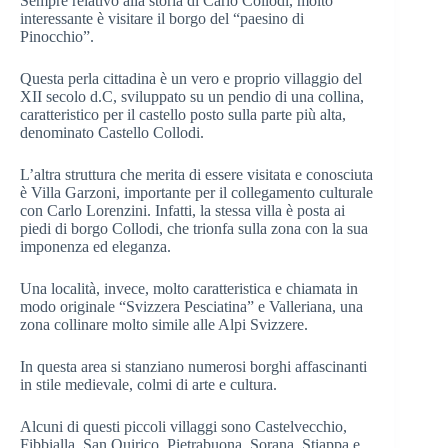
Sempre relativo alla storia di Carlo Collodi, molto
interessante è visitare il borgo del “paesino di
Pinocchio”.
Questa perla cittadina è un vero e proprio villaggio del
XII secolo d.C, sviluppato su un pendio di una collina,
caratteristico per il castello posto sulla parte più alta,
denominato Castello Collodi.
L’altra struttura che merita di essere visitata e conosciuta
è Villa Garzoni, importante per il collegamento culturale
con Carlo Lorenzini. Infatti, la stessa villa è posta ai
piedi di borgo Collodi, che trionfa sulla zona con la sua
imponenza ed eleganza.
Una località, invece, molto caratteristica e chiamata in
modo originale “Svizzera Pesciatina” e Valleriana, una
zona collinare molto simile alle Alpi Svizzere.
In questa area si stanziano numerosi borghi affascinanti
in stile medievale, colmi di arte e cultura.
Alcuni di questi piccoli villaggi sono Castelvecchio,
Fibbialla, San Quirico, Pietrabuona, Sorana, Stiappa e