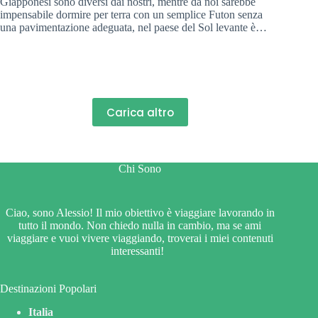
Giapponesi sono diversi dai nostri, mentre da noi sarebbe
impensabile dormire per terra con un semplice Futon senza
una pavimentazione adeguata, nel paese del Sol levante è…
Carica altro
Chi Sono
Ciao, sono Alessio! Il mio obiettivo è viaggiare lavorando in
tutto il mondo. Non chiedo nulla in cambio, ma se ami
viaggiare e vuoi vivere viaggiando, troverai i miei contenuti
interessanti!
Destinazioni Popolari
Italia