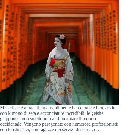
Misteriose e attraenti, invariabilmente ben curate e ben vestite,
con kimono di seta e acconciature incredibili: le geishe
giapponesi non smettono mai d’incantare il mondo
occidentale. Vengono paragonate con numerose professionisti:
con toastmaster, con ragazze dei servizi di scorta, e…