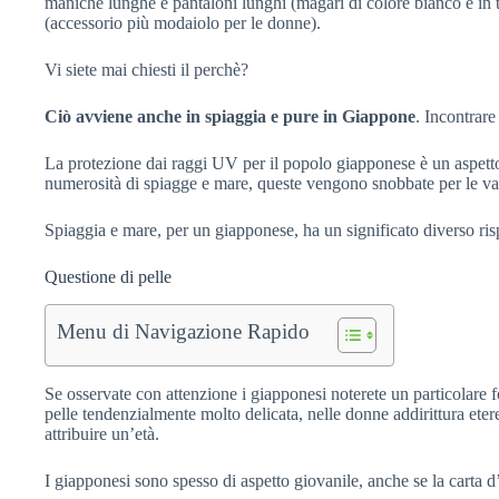
maniche lunghe e pantaloni lunghi (magari di colore bianco e in t
(accessorio più modaiolo per le donne).
Vi siete mai chiesti il perchè?
Ciò avviene anche in spiaggia e pure in Giappone
. Incontrar
La protezione dai raggi UV per il popolo giapponese è un aspet
numerosità di spiagge e mare, queste vengono snobbate per le vac
Spiaggia e mare, per un giapponese, ha un significato diverso risp
Questione di pelle
Menu di Navigazione Rapido
Se osservate con attenzione i giapponesi noterete un particolare 
pelle tendenzialmente molto delicata, nelle donne addirittura etere
attribuire un’età.
I giapponesi sono spesso di aspetto giovanile, anche se la carta 