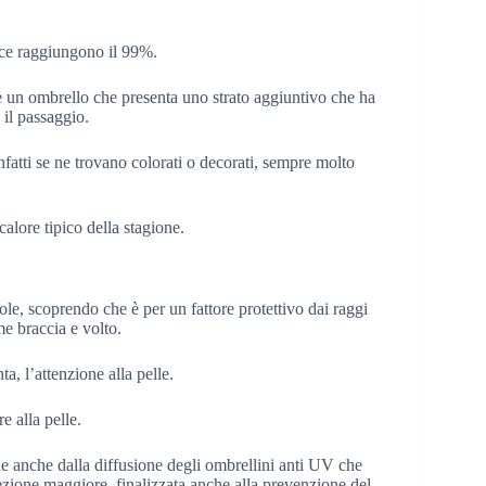
ece raggiungono il 99%.
lie un ombrello che presenta uno strato aggiuntivo che ha
 il passaggio.
fatti se ne trovano colorati o decorati, sempre molto
alore tipico della stagione.
le, scoprendo che è per un fattore protettivo dai raggi
e braccia e volto.
, l’attenzione alla pelle.
e alla pelle.
de anche dalla diffusione degli ombrellini anti UV che
tezione maggiore, finalizzata anche alla prevenzione del