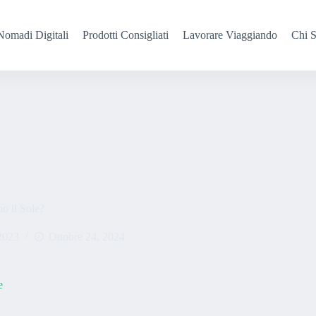
Nomadi Digitali
Prodotti Consigliati
Lavorare Viaggiando
Chi 
o il Sole?
2023
Ottobre 24, 2024
e