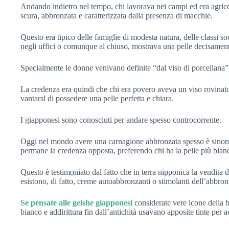
Andando indietro nel tempo, chi lavorava nei campi ed era agric
scura, abbronzata e caratterizzata dalla presenza di macchie.
Questo era tipico delle famiglie di modesta natura, delle classi so
negli uffici o comunque al chiuso, mostrava una pelle decisament
Specialmente le donne venivano definite “dal viso di porcellana”,
La credenza era quindi che chi era povero aveva un viso rovinato 
vantarsi di possedere una pelle perfetta e chiara.
I giapponesi sono conosciuti per andare spesso controcorrente.
Oggi nel mondo avere una carnagione abbronzata spesso è sinoni
permane la credenza opposta, preferendo chi ha la pelle più bian
Questo è testimoniato dal fatto che in terra nipponica la vendita d
esistono, di fatto, creme autoabbronzanti o stimolanti dell’abbron
Se pensate alle geishe giapponesi
considerate vere icone della be
bianco e addirittura fin dall’antichità usavano apposite tinte per a