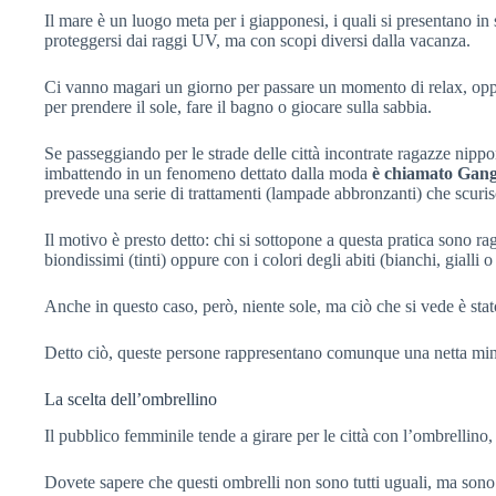
Il mare è un luogo meta per i giapponesi, i quali si presentano in
proteggersi dai raggi UV, ma con scopi diversi dalla vacanza.
Ci vanno magari un giorno per passare un momento di relax, op
per prendere il sole, fare il bagno o giocare sulla sabbia.
Se passeggiando per le strade delle città incontrate ragazze nippo
imbattendo in un fenomeno dettato dalla moda
è chiamato Gan
prevede una serie di trattamenti (lampade abbronzanti) che scuris
Il motivo è presto detto: chi si sottopone a questa pratica sono ra
biondissimi (tinti) oppure con i colori degli abiti (bianchi, gialli
Anche in questo caso, però, niente sole, ma ciò che si vede è stato
Detto ciò, queste persone rappresentano comunque una netta mi
La scelta dell’ombrellino
Il pubblico femminile tende a girare per le città con l’ombrellino,
Dovete sapere che questi ombrelli non sono tutti uguali, ma sono 