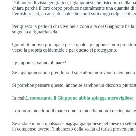
Dal punto di vista geografico, i giapponesi che risiedono nella p
chiara perché il loro corpo produce naturalmente una quantità di
l’emisfero sud, a causa del sole che con i suoi raggi colpisce il 
Per questo la pelle di chi vive nella zona alta del Giappone ha l
soggetta a riguardarsela.
Quindi il motivo principale per il quale i giapponesi non prendon
verso la propria epidermide e per questo si proteggono.
I giapponesi vanno al mare?
Se i giapponesi non prendono il sole allora non vanno nemmeno 
Si potrebbe pensare questo, anche se sarebbe un discorso piuttost
In realtà,
nonostante il Giappone abbia spiagge meravigliose
,
Loro non intendono il mare come lo intendiamo noi occidentali e
Se andate in una qualsiasi spiaggia giapponese nel mese di settem
in compenso avrete l’imbarazzo della scelta di turisti provenienti