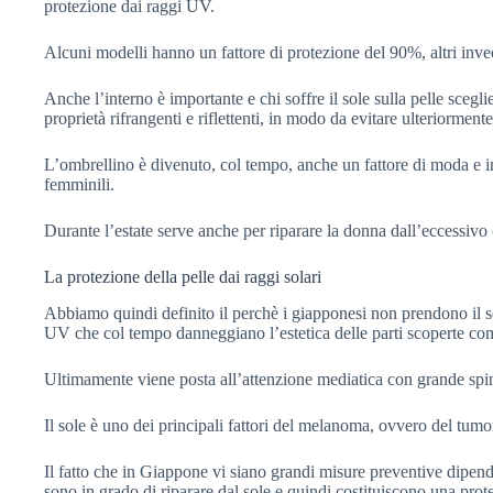
protezione dai raggi UV.
Alcuni modelli hanno un fattore di protezione del 90%, altri inv
Anche l’interno è importante e chi soffre il sole sulla pelle sceg
proprietà rifrangenti e riflettenti, in modo da evitare ulteriormente
L’ombrellino è divenuto, col tempo, anche un fattore di moda e in
femminili.
Durante l’estate serve anche per riparare la donna dall’eccessivo c
La protezione della pelle dai raggi solari
Abbiamo quindi definito il perchè i giapponesi non prendono il so
UV che col tempo danneggiano l’estetica delle parti scoperte com
Ultimamente viene posta all’attenzione mediatica con grande spinta
Il sole è uno dei principali fattori del melanoma, ovvero del tumor
Il fatto che in Giappone vi siano grandi misure preventive dipen
sono in grado di riparare dal sole e quindi costituiscono una pro