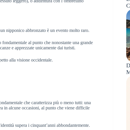
essuto leggero), o addirittura con l’ombrellino
C
e un nipponico abbronzato è un evento molto raro.
to fondamentale al punto che nonostante una grande
anze e apprezzate unicamente dai turisti.
etto alla visione occidentale.
D
M
fondamentale che caratterizza più o meno tutti: una
a in alcune occasioni, al punto che viene difficile
d’identità supera i cinquant’anni abbondantemente.