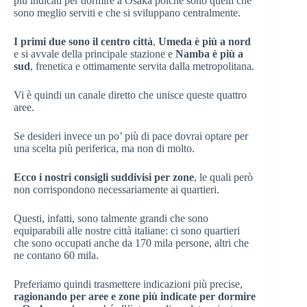
più indicati per dormire a Osaka poiché sono quelli che
sono meglio serviti e che si sviluppano centralmente.
I primi due sono il centro città
,
Umeda è più a nord
e si avvale della principale stazione e
Namba è più a
sud
, frenetica e ottimamente servita dalla metropolitana.
Vi è quindi un canale diretto che unisce queste quattro
aree.
Se desideri invece un po’ più di pace dovrai optare per
una scelta più periferica, ma non di molto.
Ecco i nostri consigli suddivisi per zone
, le quali però
non corrispondono necessariamente ai quartieri.
Questi, infatti, sono talmente grandi che sono
equiparabili alle nostre città italiane: ci sono quartieri
che sono occupati anche da 170 mila persone, altri che
ne contano 60 mila.
Preferiamo quindi trasmettere indicazioni più precise,
ragionando per aree e zone più indicate per dormire