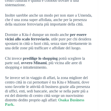
centri culturali e quindi è comodo trovare lì una
sistemazione.
Inoltre sarebbe anche un modo per non stare a Umenda,
che è una zona super affollata, anche per la presenza
della stazione ferroviaria più importante della città.
Dormire a Kita è dunque un modo anche
per essere
vicini allo scalo ferroviario
, utile pure per chi desidera
spostarsi in città o fuori città, senza stare direttamente in
una delle zone più trafficare e affollate del luogo.
Chi invece
predilige lo shopping
potrà scegliere la
parte sud,
ovvero Minami
, più vicina alle aree di
shopping e intrattenimento.
Se invece sei in viaggio di affari, la zona migliore del
centro città in cui pernottare è tra Kita e Minami, dove
sono favorite le attività di business grazie alla presenza
di uffici, enti, sedi bancarie, anche se nella parte più a
est del distretto di centro città sorge un nuovissimo
distretto dedito proprio agli affari:
Osaka Business
Park.