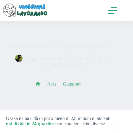
Salta
al
contenuto
Dove Dormire ad Osaka : Migliori Hotel e Quartieri
Viaggiare Lavorando
Marzo 14, 2023
Ottobre 24, 2024
Asia
Giappone
Home
Osaka è una città di poco meno di 2,8 milioni di abitanti
e si divide in 24 quartieri
con caratteristiche diverse.