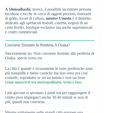
A Shinsaibashi
, invece, è possibile incontrare persone
facoltose e ricche in cerca di oggetti preziosi, ristoranti
di grido, locali di cultura,
mentre Umeda
è il distretto
dedicato agli spettacoli teatrali, cinema, negozi di un
certo livello, boutique esclusive ma anche supermercati
e centri commerciali.
Conviene Dormire In Periferia A Osaka?
Sinceramente no. Non conviene dormire alla periferia di
Osaka, specie verso est.
La città è grande e sicuramente le zone periferiche sono
più tranquille e meno caotiche ma non sono poi così
comode, soprattutto se sei un turista e non sai bene
come muoverti tra metropolitana, treni e bus.
I più giovani si spostano a piedi ma per raggiungere il
centro puoi impiegarci anche 30-40 minuti se non di
più, quindi non conviene.
Mentre solitamente nelle grandi città europee una