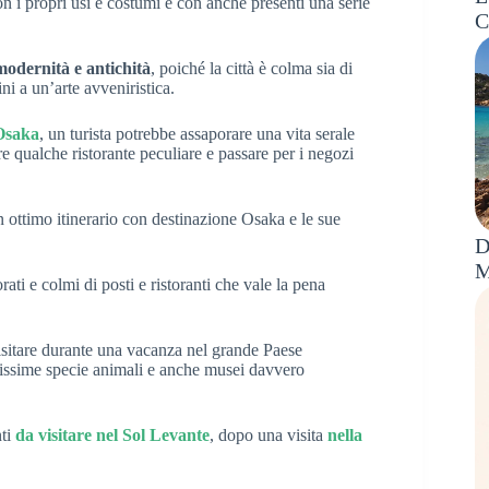
on i propri usi e costumi e con anche presenti una serie
C
modernità e antichità
, poiché la città è colma sia di
ini a un’arte avveniristica.
 Osaka
, un turista potrebbe assaporare una vita serale
re qualche ristorante peculiare e passare per i negozi
n ottimo itinerario con destinazione Osaka e le sue
D
M
orati e colmi di posti e ristoranti che vale la pena
visitare durante una vacanza nel grande Paese
tissime specie animali e anche musei davvero
nti
da visitare nel Sol Levante
, dopo una visita
nella