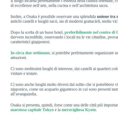
Il luogo incarna perfettamente l’essenza della cultura orientale, c
di eccellenze nell’arte, nella cucina e nell’architettura sacra.
Inoltre, a Osaka è possibile osservare una splendida
unione tra 
antichi castelli e luoghi sacri, sia di moderni grattacieli, molto vic
Dopo la scelta di un buon hotel,
preferibilmente nel centro di
davvero incredibile, osservando i locali tra le vie cittadine, prova
caratteristici giapponesi.
In circa due settimane
, si potrebbe perfettamente organizzare u
attrazioni.
Ci sono moltissimi luoghi di interesse, dai castelli ai quartieri col
visitare e testare.
Ci sono anche luoghi molto diversi dal solito che si potrebbero 
nipponico, come un acquario gigantesco in cui sono presenti tan
all’avanguardia.
Osaka si presenta, quindi, forse come una delle città più importa
maestosa capitale Tokyo
e la
meravigliosa Kyoto
.