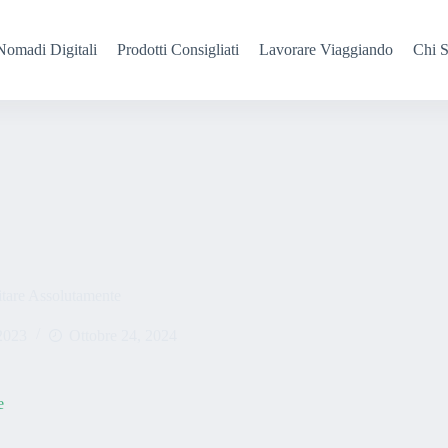
Nomadi Digitali
Prodotti Consigliati
Lavorare Viaggiando
Chi 
tare Assolutamente
2023
Ottobre 24, 2024
e