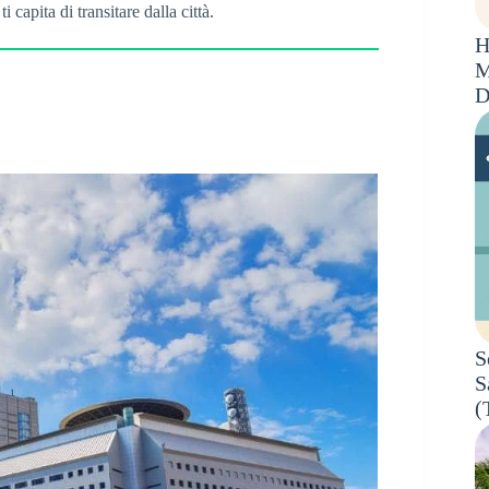
ti capita di transitare dalla città.
H
M
D
S
S
(