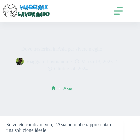
Salta
al
contenuto
Dove trasferirsi in Asia per vivere meglio
Viaggiare Lavorando
Marzo 13, 2023
Ottobre 24, 2024
Asia
Home
Se volete cambiare vita, l’Asia potrebbe rappresentare
una soluzione ideale.