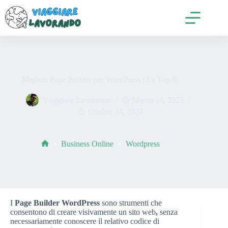
Salta
al
contenuto
Migliori Page Builder per WordPress : La Top 8!
Viaggiare Lavorando
Marzo 14, 2023
Ottobre 24, 2024
Business Online
Wordpress
Home
I
Page Builder WordPress
sono strumenti che
consentono di creare visivamente un sito web
,
senza
necessariamente conoscere il relativo codice di