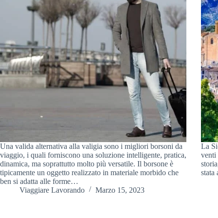
Una valida alternativa alla valigia sono i migliori borsoni da
La Si
viaggio, i quali forniscono una soluzione intelligente, pratica,
venti
dinamica, ma soprattutto molto più versatile. Il borsone è
stori
tipicamente un oggetto realizzato in materiale morbido che
stata
ben si adatta alle forme…
Viaggiare Lavorando
Marzo 15, 2023