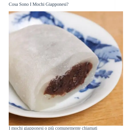
Cosa Sono I Mochi Giapponesi?
in
Giappone
e
Dove
si
Trovano?
I mochi giapponesi o più comunemente chiamati