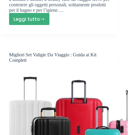
contenere gli oggetti personali, solitamente prodotti
per il bagno e per l’igiene.…
Leggi tutto
Miglior
Beauty
Case
Da
Viaggio
Migliori Set Valigie Da Viaggio : Guida ai Kit
:
Completi
Guida
alla
Scelta!