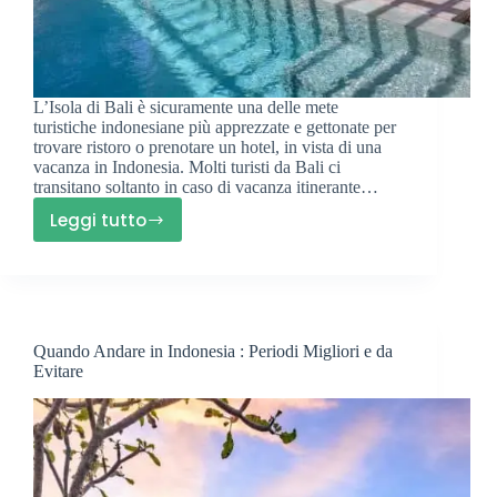
L’Isola di Bali è sicuramente una delle mete
turistiche indonesiane più apprezzate e gettonate per
trovare ristoro o prenotare un hotel, in vista di una
vacanza in Indonesia. Molti turisti da Bali ci
transitano soltanto in caso di vacanza itinerante…
Leggi tutto
Dove
Dormire
a
Bali
:
Quando Andare in Indonesia : Periodi Migliori e da
Migliori
Evitare
Hotel
e
Resort