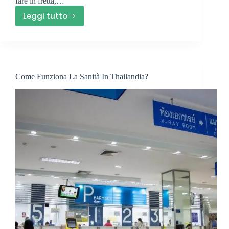
fare in fretta,…
Leggi tutto
Le
Migliori
Valigie
Per
Viaggiare
Come Funziona La Sanità In Thailandia?
In
Aereo