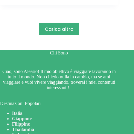
Andare
in
Indonesia
:
Periodi
Carica altro
Migliori
e
da
Chi Sono
Evitare
Ciao, sono Alessio! Il mio obiettivo è viaggiare lavorando in
tutto il mondo. Non chiedo nulla in cambio, ma se ami
viaggiare e vuoi vivere viaggiando, troverai i miei contenuti
interessanti!
Destinazioni Popolari
Italia
Giappone
Filippine
Thailandia