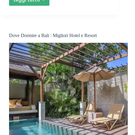
Miglior
Ferro
da
Stiro
da
Dove Dormire a Bali : Migliori Hotel e Resort
Viaggio
:
Verticale,
Orizzontale
Portatile