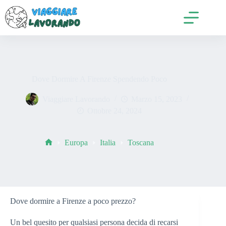
Salta
al
contenuto
Dove Dormire A Firenze Spendendo Poco
Viaggiare Lavorando
Marzo 15, 2023
Ottobre 24, 2024
Europa
Italia
Toscana
Home
Dove dormire a Firenze a poco prezzo?
Un bel quesito per qualsiasi persona decida di recarsi