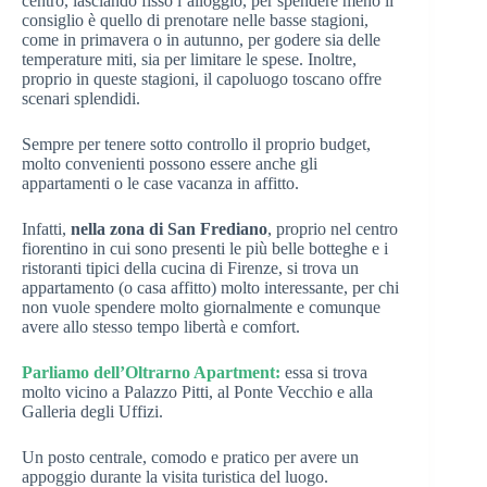
centro, lasciando fisso l’alloggio, per spendere meno il
consiglio è quello di prenotare nelle basse stagioni,
come in primavera o in autunno, per godere sia delle
temperature miti, sia per limitare le spese. Inoltre,
proprio in queste stagioni, il capoluogo toscano offre
scenari splendidi.
Sempre per tenere sotto controllo il proprio budget,
molto convenienti possono essere anche gli
appartamenti o le case vacanza in affitto.
Infatti,
nella zona di San Frediano
, proprio nel centro
fiorentino in cui sono presenti le più belle botteghe e i
ristoranti tipici della cucina di Firenze, si trova un
appartamento (o casa affitto) molto interessante, per chi
non vuole spendere molto giornalmente e comunque
avere allo stesso tempo libertà e comfort.
Parliamo dell’Oltrarno Apartment:
essa si trova
molto vicino a Palazzo Pitti, al Ponte Vecchio e alla
Galleria degli Uffizi.
Un posto centrale, comodo e pratico per avere un
appoggio durante la visita turistica del luogo.